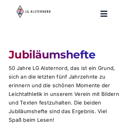
Zum
Inhalt
Toggle
springen
Navigat
Aktuelles
Training
Jubiläumshefte
Breitensport
50 Jahre LG Alsternord, das ist ein Grund,
Verein
sich an die letzten fünf Jahrzehnte zu
erinnern und die schönen Momente der
Pressespiegel
Leichtathletik in unserem Verein mit Bildern
und Texten festzuhalten. Die beiden
Jubiläumshefte sind das Ergebnis. Viel
Spaß beim Lesen!