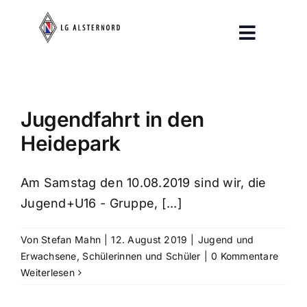
Zum
Inhalt
Toggle
springen
Navigat
Aktuelles
Training
Jugendfahrt in den
Heidepark
Breitensport
Verein
Am Samstag den 10.08.2019 sind wir, die
Jugend+U16 - Gruppe, [...]
Pressespiegel
Von
Stefan Mahn
|
12. August 2019
|
Jugend und
Erwachsene
,
Schülerinnen und Schüler
|
0 Kommentare
Weiterlesen