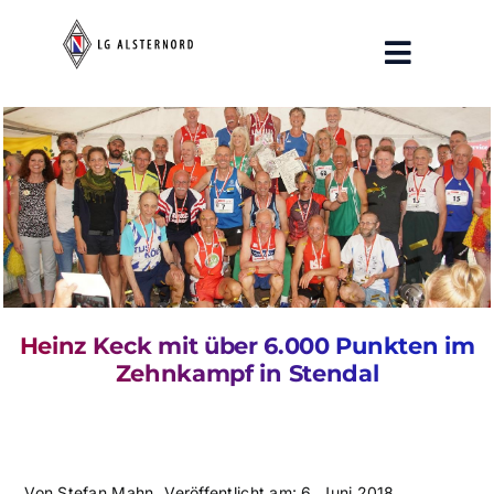
Zum
Inhalt
Toggle
springen
Navigat
Aktuelles
Training
Breitensport
Verein
Heinz Keck mit über 6.000 Punkten im
Pressespiegel
Zehnkampf in Stendal
Von
Stefan Mahn
Veröffentlicht am: 6. Juni 2018