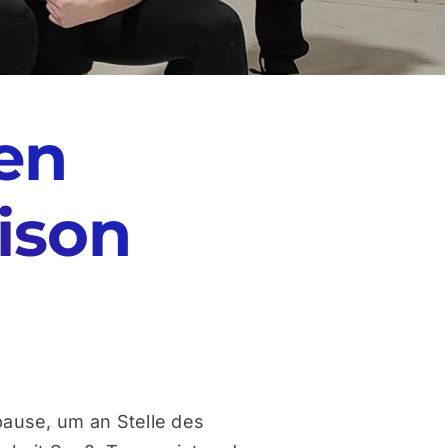
en
aison
pause, um an Stelle des