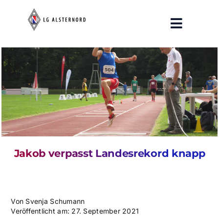
Zum
Inhalt
Toggle
springen
Navigat
Aktuelles
Training
Breitensport
Verein
Jakob verpasst Landesrekord knapp
Pressespiegel
Von
Svenja Schumann
Veröffentlicht am: 27. September 2021