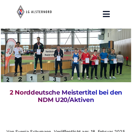
Zum
Inhalt
Toggle
springen
Navigat
Aktuelles
Training
Breitensport
Verein
2 Norddeutsche Meistertitel bei den
Pressespiegel
NDM U20/Aktiven
Von
Svenja Schumann
Veröffentlicht am: 18. Februar 2025