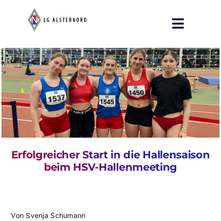
Zum
Inhalt
Toggle
springen
Navigat
Aktuelles
Training
Breitensport
Verein
Erfolgreicher Start in die Hallensaison
Pressespiegel
beim HSV-Hallenmeeting
Von
Svenja Schumann