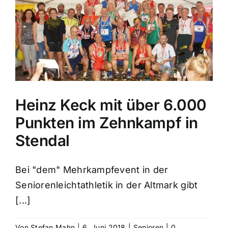
Heinz Keck mit über 6.000
Punkten im Zehnkampf in
Stendal
Bei "dem" Mehrkampfevent in der
Seniorenleichtathletik in der Altmark gibt
[...]
Von
Stefan Mahn
|
6. Juni 2018
|
Senioren
|
0